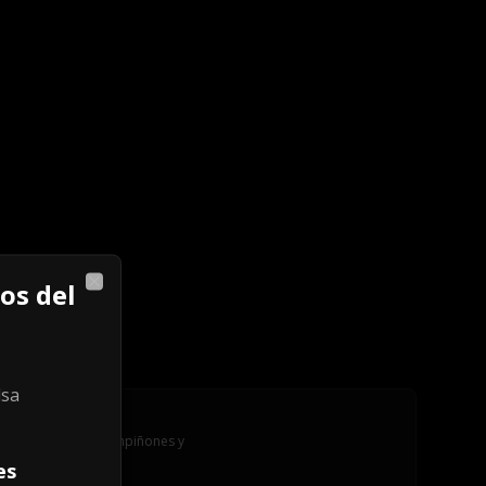
os del
Close
lsa
Club Chica
Pollo, tocino, champiñones y 
mozzarella.
es