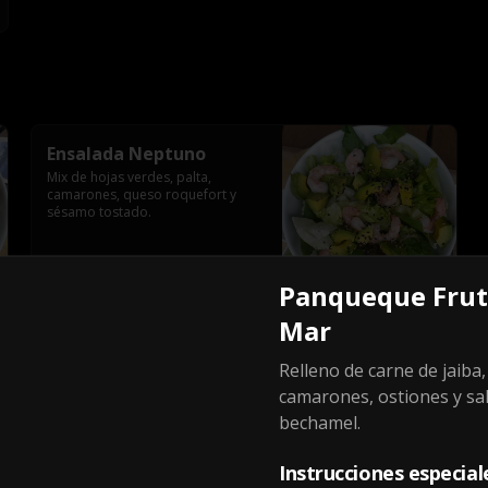
Ensalada Neptuno
Mix de hojas verdes, palta, 
camarones, queso roquefort y 
sésamo tostado.
$10.100
Panqueque Frut
Mar
Relleno de carne de jaiba,
camarones, ostiones y sa
-
10
%
Chilena Grande
bechamel.
Cebolla al dente, aceitunas, carne 
mechada y mozzarella.
Instrucciones especial