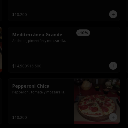
$10.200
-
10
%
Mediterránea Grande
Anchoas, pimentón y mozzarella.
$14.900
$16.500
Pepperoni Chica
Pepperoni, tomate y mozzarella.
$10.200