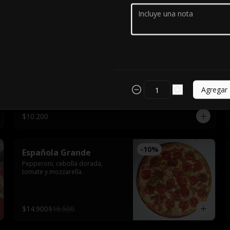
$14.900
$16.500
Cuatro Quesos Chica
Roquefort, fundo, parmesano, 
tomate y mozzarella.
Agregar
$10.200
-
10
%
Española Grande
Pepperoni, cebolla dorada, 
tomate y mozzarella.
$14.900
$16.500