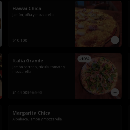
Hawai Chica
Jamón, piña y mozzarella.
$10.100
-
10
%
Italia Grande
Jamón serrano, rúcula, tomate y 
mozzarella.
$14.900
$16.500
Margarita Chica
Albahaca, jamón y mozzarella.