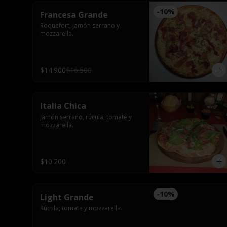
-
10
%
Francesa Grande
Roquefort, jamón serrano y 
mozzarella.
$14.900
$16.500
Italia Chica
Jamón serrano, rúcula, tomate y 
mozzarella.
$10.200
-
10
%
Light Grande
Rúcula, tomate y mozzarella.