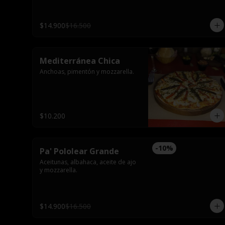
$14.900
$16.500
Mediterránea Chica
Anchoas, pimentón y mozzarella.
$10.200
-
10
%
Pa' Pololear Grande
Aceitunas, albahaca, aceite de ajo 
y mozzarella.
$14.900
$16.500