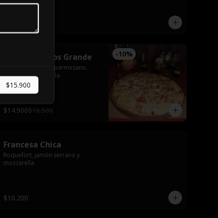
$10.200
-
10
%
Cuatro Quesos Grande
Roquefort, fundo, parmesano, 
tomate y mozzarella.
$15.900
$14.900
$16.500
Francesa Chica
Roquefort, jamón serrano y 
mozzarella.
$10.200