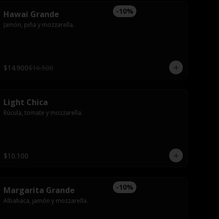
-
10
%
Hawai Grande
Jamón, piña y mozzarella.
$14.900
$16.500
Light Chica
Rúcula, tomate y mozzarella.
$10.100
-
10
%
Margarita Grande
Albahaca, jamón y mozzarella.