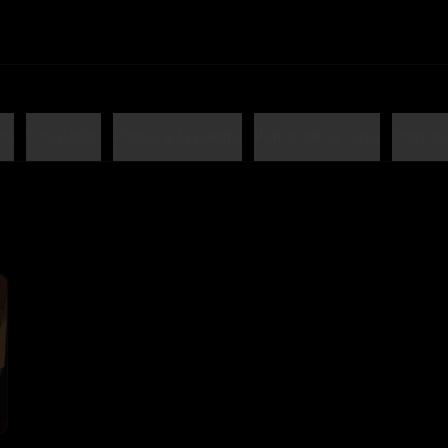
hs
Ensaladas
Pizzas a la piedra
Platos de la Casa
Postre