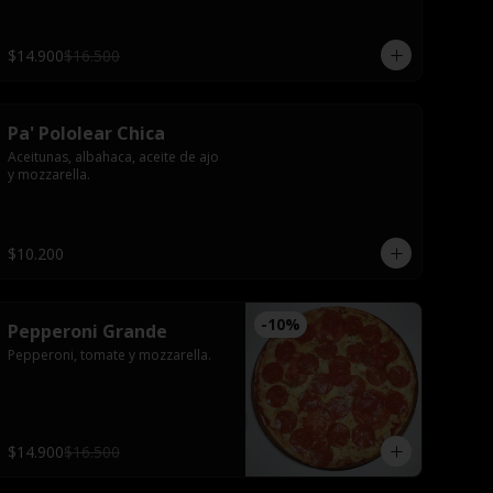
$14.900
$16.500
Pa' Pololear Chica
Aceitunas, albahaca, aceite de ajo 
y mozzarella.
$10.200
-
10
%
Pepperoni Grande
Pepperoni, tomate y mozzarella.
$14.900
$16.500