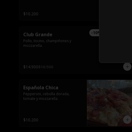
$10.200
-
10
%
Club Grande
Pollo, tocino, champiñones y 
mozzarella.
$14.900
$16.500
Española Chica
Pepperoni, cebolla dorada, 
tomate y mozzarella.
$10.200