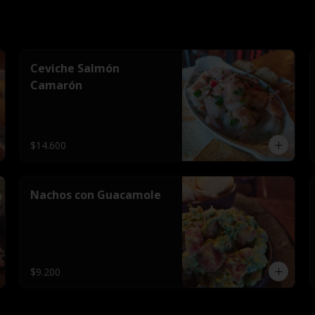
Ceviche Salmón
Camarón
$14.600
Nachos con Guacamole
$9.200