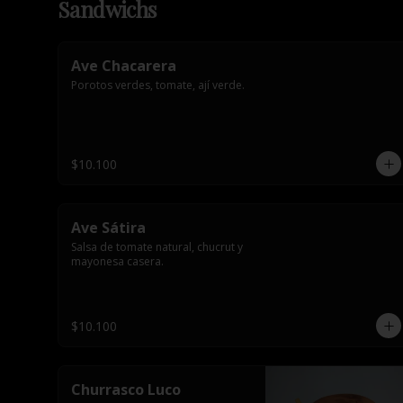
Sandwichs
Ave Chacarera
Porotos verdes, tomate, ají verde.
$10.100
Ave Sátira
Salsa de tomate natural, chucrut y 
mayonesa casera.
$10.100
Churrasco Luco