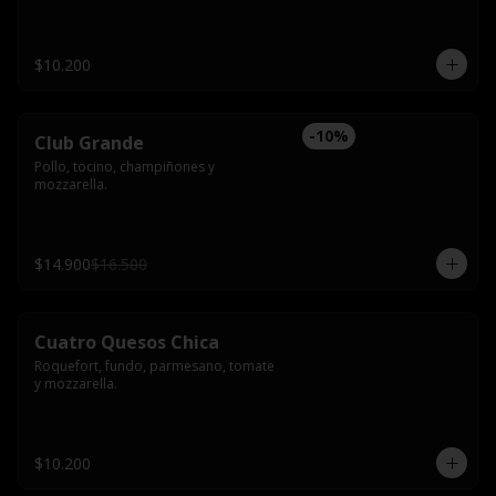
$10.200
-
10
%
Club Grande
Pollo, tocino, champiñones y 
mozzarella.
$14.900
$16.500
Cuatro Quesos Chica
Roquefort, fundo, parmesano, tomate 
y mozzarella.
$10.200