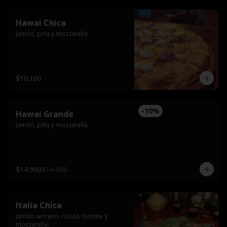
Hawai Chica
Jamón, piña y mozzarella.
$10.100
-
10
%
Hawai Grande
Jamón, piña y mozzarella.
$14.900
$16.500
Italia Chica
Jamón serrano, rúcula, tomate y 
mozzarella.