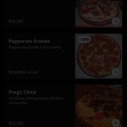
$10.200
-
10
%
Pepperoni Grande
Pepperoni, tomate y mozzarella.
$14.900
$16.500
Prego Chica
Aceitunas, champiñones, tomate y 
mozzarella.
$10.200