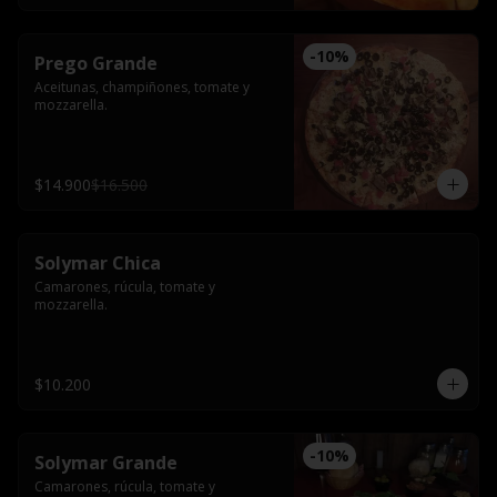
-
10
%
Prego Grande
Aceitunas, champiñones, tomate y 
mozzarella.
$14.900
$16.500
Solymar Chica
Camarones, rúcula, tomate y 
mozzarella.
$10.200
-
10
%
Solymar Grande
Camarones, rúcula, tomate y 