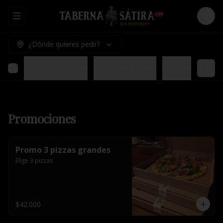
Abrir menu de navegación
Logi
¿Dónde quieres pedir?
ladas
Pizzas a la piedra
Platos de la Casa
Postres
Promociones
Promo 3 pizzas grandes
Elige 3 pizzas
$42.000