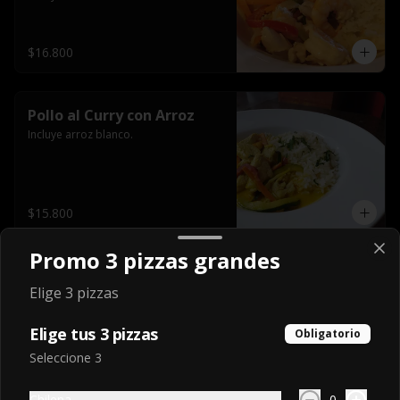
$16.800
Pollo al Curry con Arroz
Incluye arroz blanco.
$15.800
Promo 3 pizzas grandes
Spaghetti Pomodoro y
Elige 3 pizzas
Carne Mechada
Elige tus 3 pizzas
Obligatorio
Seleccione 3
$12.900
Chilena
0