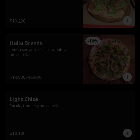
$10.200
-
10
%
Italia Grande
Jamón serrano, rúcula, tomate y 
mozzarella.
$14.900
$16.500
Light Chica
Rúcula, tomate y mozzarella.
$10.100