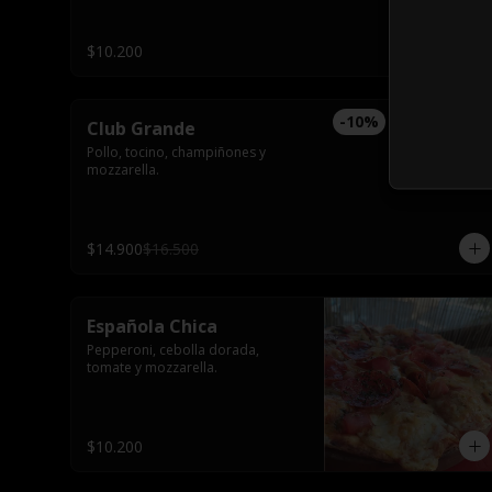
$10.200
-
10
%
Club Grande
Pollo, tocino, champiñones y 
mozzarella.
$14.900
$16.500
Española Chica
Pepperoni, cebolla dorada, 
tomate y mozzarella.
$10.200