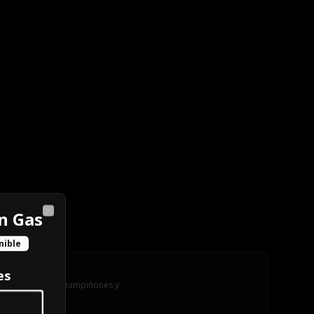
n Gas
Close
nible
Club Chica
es
Pollo, tocino, champiñones y 
mozzarella.