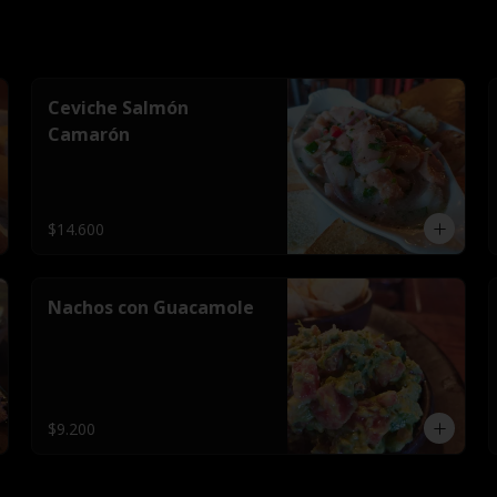
Ceviche Salmón
Camarón
$14.600
Nachos con Guacamole
$9.200