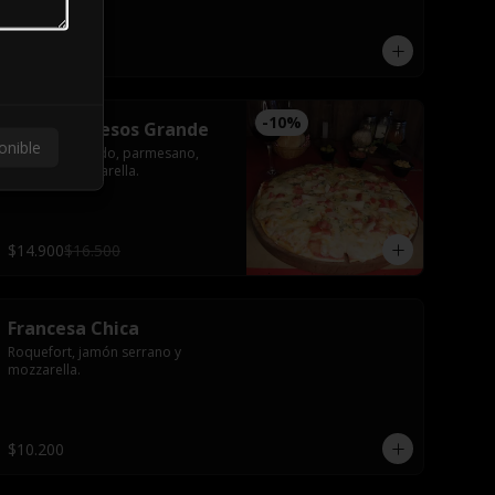
$10.200
-
10
%
Cuatro Quesos Grande
onible
Roquefort, fundo, parmesano, 
tomate y mozzarella.
$14.900
$16.500
Francesa Chica
Roquefort, jamón serrano y 
mozzarella.
$10.200