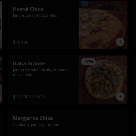
Hawai Chica
Jamón, piña y mozzarella.
$10.100
-
10
%
Italia Grande
Jamón serrano, rúcula, tomate y 
mozzarella.
$14.900
$16.500
Margarita Chica
Albahaca, jamón y mozzarella.