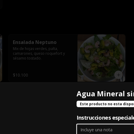
Ensalada Neptuno
Mix de hojas verdes, palta, 
camarones, queso roquefort y 
sésamo tostado.
$10.100
Agua Mineral si
Este producto no esta dispo
-
10
%
Chilena Grande
Instrucciones especial
Cebolla al dente, aceitunas, carne 
mechada y mozzarella.