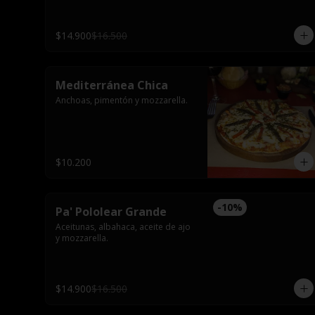
$14.900
$16.500
Mediterránea Chica
Anchoas, pimentón y mozzarella.
$10.200
-
10
%
Pa' Pololear Grande
Aceitunas, albahaca, aceite de ajo 
y mozzarella.
$14.900
$16.500