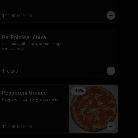
$14.900
$16.500
Pa' Pololear Chica
Aceitunas, albahaca, aceite de ajo 
y mozzarella.
$10.200
-
10
%
Pepperoni Grande
Pepperoni, tomate y mozzarella.
$14.900
$16.500