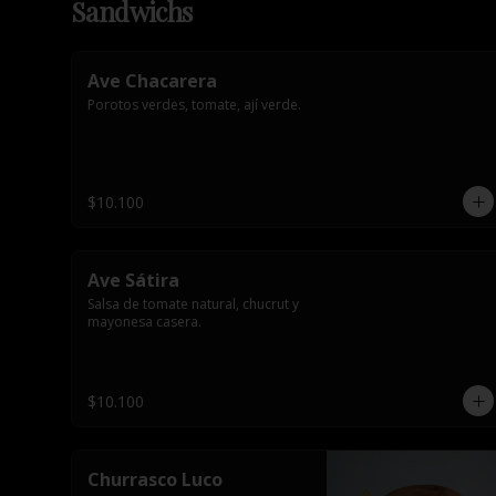
Sandwichs
Ave Chacarera
Porotos verdes, tomate, ají verde.
$10.100
Ave Sátira
Salsa de tomate natural, chucrut y 
mayonesa casera.
$10.100
Churrasco Luco