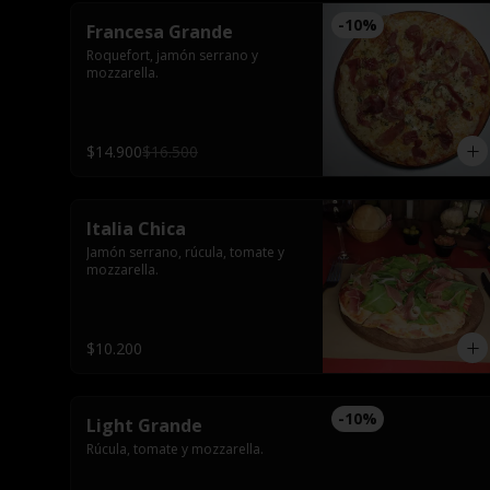
-
10
%
Francesa Grande
Roquefort, jamón serrano y 
mozzarella.
$14.900
$16.500
Italia Chica
Jamón serrano, rúcula, tomate y 
mozzarella.
$10.200
-
10
%
Light Grande
Rúcula, tomate y mozzarella.