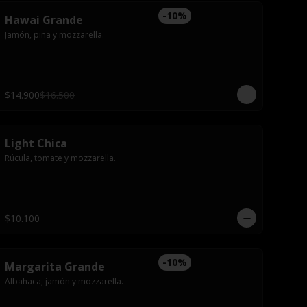
-
10
%
Hawai Grande
Jamón, piña y mozzarella.
$14.900
$16.500
Light Chica
Rúcula, tomate y mozzarella.
$10.100
-
10
%
Margarita Grande
Albahaca, jamón y mozzarella.