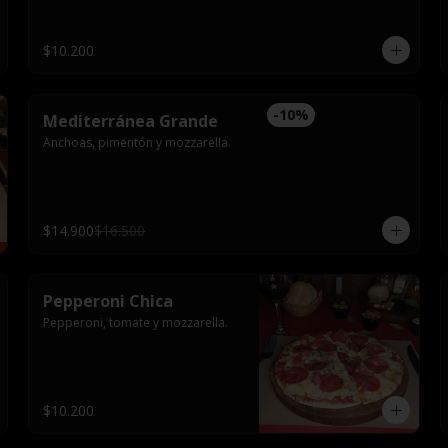
$10.200
-
10
%
Mediterránea Grande
Anchoas, pimentón y mozzarella.
$14.900
$16.500
Pepperoni Chica
Pepperoni, tomate y mozzarella.
$10.200