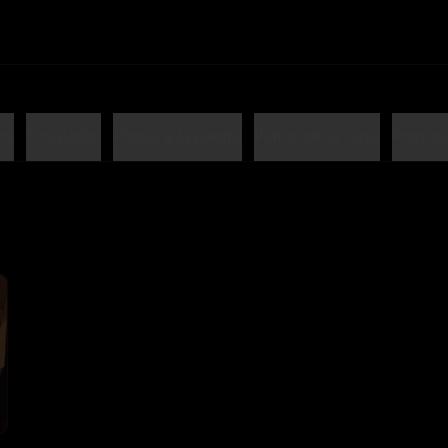
hs
Ensaladas
Pizzas a la piedra
Platos de la Casa
Postre