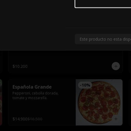
$14.900
$16.500
Cuatro Quesos Chica
Este producto no esta disp
Roquefort, fundo, parmesano, 
tomate y mozzarella.
$10.200
-
10
%
Española Grande
Pepperoni, cebolla dorada, 
tomate y mozzarella.
$14.900
$16.500