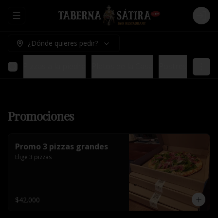
Abrir menu de navegación
Logi
¿Dónde quieres pedir?
ladas
Pizzas a la piedra
Platos de la Casa
Postres
Promociones
Promo 3 pizzas grandes
Elige 3 pizzas
$42.000