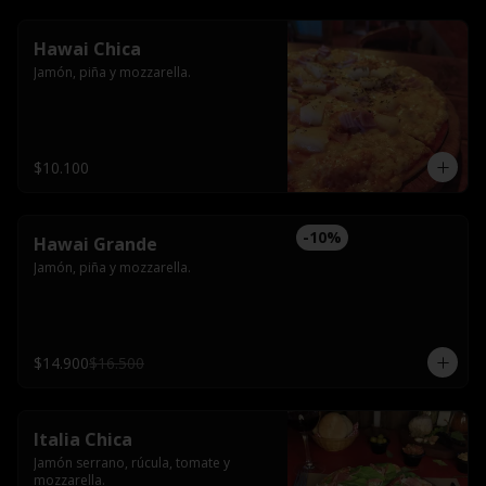
Hawai Chica
Jamón, piña y mozzarella.
$10.100
-
10
%
Hawai Grande
Jamón, piña y mozzarella.
$14.900
$16.500
Italia Chica
Jamón serrano, rúcula, tomate y 
mozzarella.