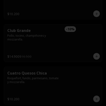
$10.200
-
10
%
Club Grande
Pollo, tocino, champiñones y 
mozzarella.
$14.900
$16.500
Cuatro Quesos Chica
Roquefort, fundo, parmesano, tomate 
y mozzarella.
$10.200