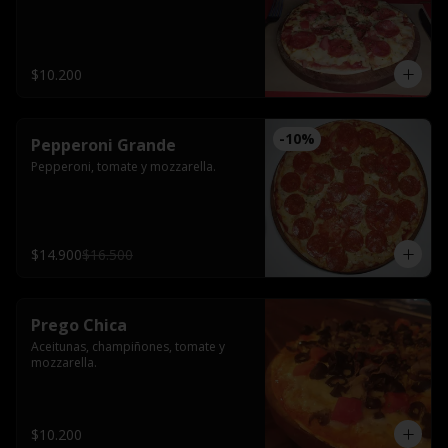
$10.200
-
10
%
Pepperoni Grande
Pepperoni, tomate y mozzarella.
$14.900
$16.500
Prego Chica
Aceitunas, champiñones, tomate y 
mozzarella.
$10.200