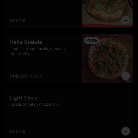
$10.200
-
10
%
Italia Grande
Jamón serrano, rúcula, tomate y 
mozzarella.
$14.900
$16.500
Light Chica
Rúcula, tomate y mozzarella.
$10.100