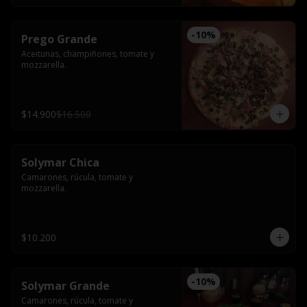
-
10
%
Prego Grande
Aceitunas, champiñones, tomate y 
mozzarella.
$14.900
$16.500
Solymar Chica
Camarones, rúcula, tomate y 
mozzarella.
$10.200
-
10
%
Solymar Grande
Camarones, rúcula, tomate y 