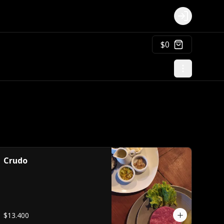
Login
$0
Crudo
$13.400