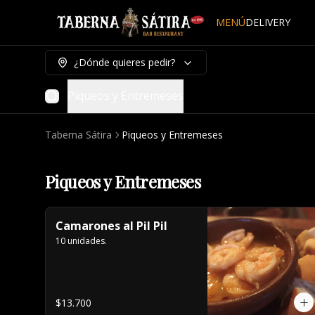
MENÚ
DELIVERY
¿Dónde quieres pedir?
Piqueos y Entremeses
Taberna Sátira
Piqueos y Entremeses
Piqueos y Entremeses
Camarones al Pil Pil
10 unidades.
$13.700