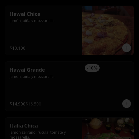
Hawai Chica
Jamón, piña y mozzarella.
$10.100
-
10
%
Hawai Grande
Jamón, piña y mozzarella.
$14.900
$16.500
Italia Chica
Jamón serrano, rúcula, tomate y 
mozzarella.