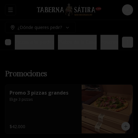
Abrir menu de navegación
Logi
¿Dónde quieres pedir?
ladas
Pizzas a la piedra
Platos de la Casa
Postres
Promociones
Promo 3 pizzas grandes
Elige 3 pizzas
$42.000