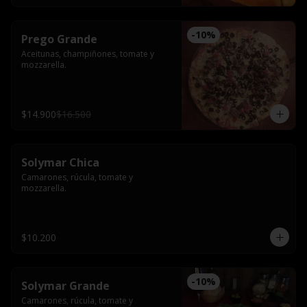
-
10
%
Prego Grande
Aceitunas, champiñones, tomate y 
mozzarella.
$14.900
$16.500
Solymar Chica
Camarones, rúcula, tomate y 
mozzarella.
$10.200
-
10
%
Solymar Grande
Camarones, rúcula, tomate y 