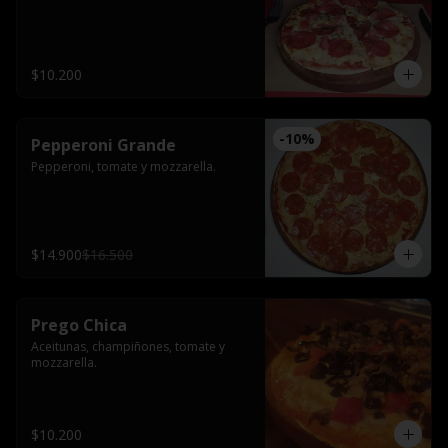
$10.200
-
10
%
Pepperoni Grande
Pepperoni, tomate y mozzarella.
$14.900
$16.500
Prego Chica
Aceitunas, champiñones, tomate y 
mozzarella.
$10.200