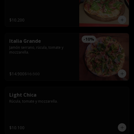
$10.200
-
10
%
Italia Grande
Jamón serrano, rúcula, tomate y 
mozzarella.
$14.900
$16.500
Light Chica
Rúcula, tomate y mozzarella.
$10.100