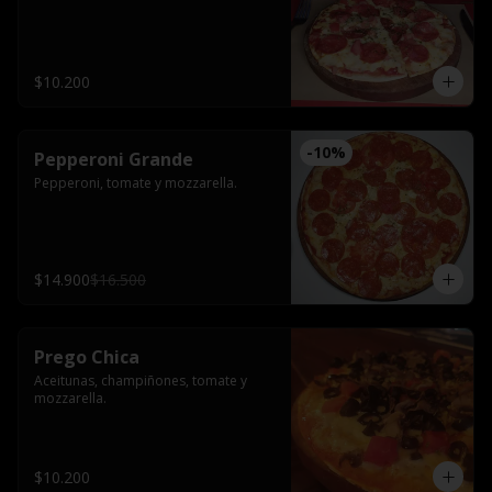
$10.200
-
10
%
Pepperoni Grande
Pepperoni, tomate y mozzarella.
$14.900
$16.500
Prego Chica
Aceitunas, champiñones, tomate y 
mozzarella.
$10.200