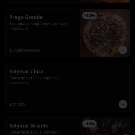
-
10
%
Prego Grande
Aceitunas, champiñones, tomate y 
mozzarella.
$14.900
$16.500
Solymar Chica
Camarones, rúcula, tomate y 
mozzarella.
$10.200
-
10
%
Solymar Grande
Camarones, rúcula, tomate y 