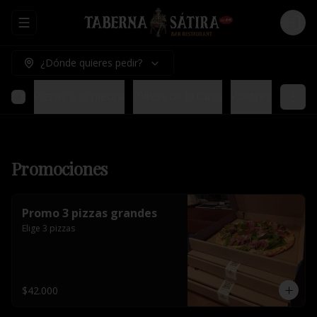
Abrir menu de navegación
Logi
¿Dónde quieres pedir?
ladas
Pizzas a la piedra
Platos de la Casa
Postres
Promociones
Promo 3 pizzas grandes
Elige 3 pizzas
$42.000