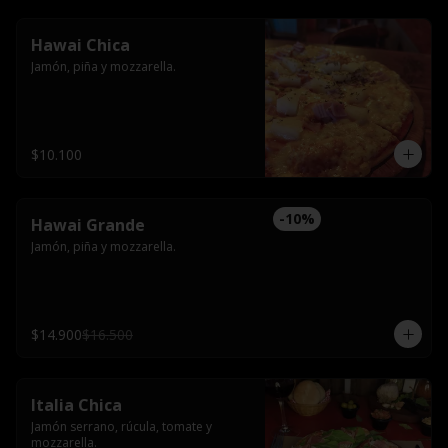
Hawai Chica
Jamón, piña y mozzarella.
$10.100
-
10
%
Hawai Grande
Jamón, piña y mozzarella.
$14.900
$16.500
Italia Chica
Jamón serrano, rúcula, tomate y 
mozzarella.