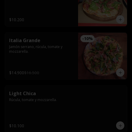
$10.200
-
10
%
Italia Grande
Jamón serrano, rúcula, tomate y 
mozzarella.
$14.900
$16.500
Light Chica
Rúcula, tomate y mozzarella.
$10.100