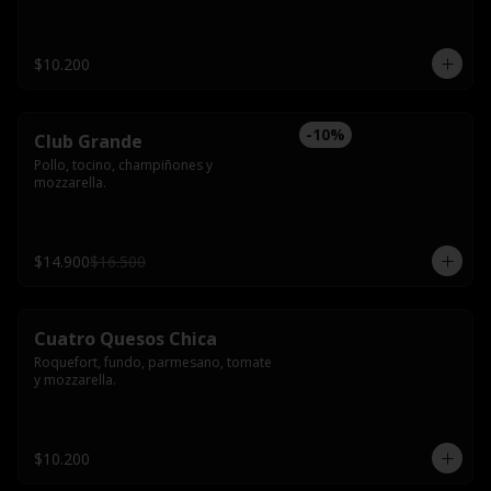
$10.200
-
10
%
Club Grande
Pollo, tocino, champiñones y 
mozzarella.
$14.900
$16.500
Cuatro Quesos Chica
Roquefort, fundo, parmesano, tomate 
y mozzarella.
$10.200