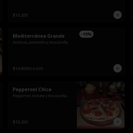
$10.200
-
10
%
Mediterránea Grande
Anchoas, pimentón y mozzarella.
$14.900
$16.500
Pepperoni Chica
Pepperoni, tomate y mozzarella.
$10.200