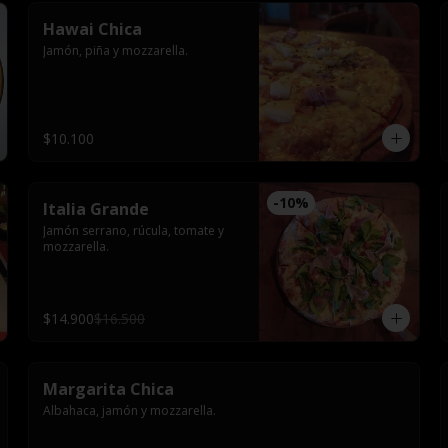
Hawai Chica
Jamón, piña y mozzarella.
$10.100
-
10
%
Italia Grande
Jamón serrano, rúcula, tomate y 
mozzarella.
$14.900
$16.500
Margarita Chica
Albahaca, jamón y mozzarella.