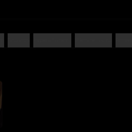
hs
Ensaladas
Pizzas a la piedra
Platos de la Casa
Postre