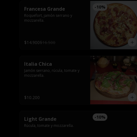
-
10
%
Francesa Grande
Roquefort, jamón serrano y 
mozzarella.
$14.900
$16.500
Italia Chica
Jamón serrano, rúcula, tomate y 
mozzarella.
$10.200
-
10
%
Light Grande
Rúcula, tomate y mozzarella.