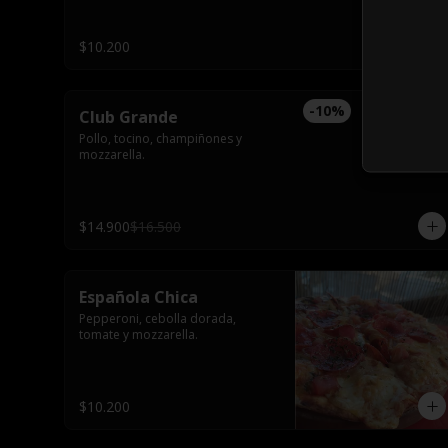
$10.200
-
10
%
Club Grande
Pollo, tocino, champiñones y 
mozzarella.
$14.900
$16.500
Española Chica
Pepperoni, cebolla dorada, 
tomate y mozzarella.
$10.200