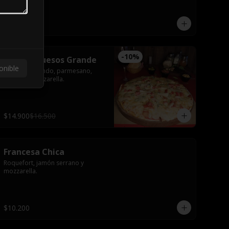
$10.200
-
10
%
Cuatro Quesos Grande
onible
Roquefort, fundo, parmesano, 
tomate y mozzarella.
$14.900
$16.500
Francesa Chica
Roquefort, jamón serrano y 
mozzarella.
$10.200