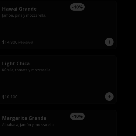
-
10
%
Hawai Grande
Jamón, piña y mozzarella.
$14.900
$16.500
Light Chica
Rúcula, tomate y mozzarella.
$10.100
-
10
%
Margarita Grande
Albahaca, jamón y mozzarella.