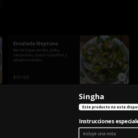
Ensalada Neptuno
Mix de hojas verdes, palta, 
camarones, queso roquefort y 
sésamo tostado.
$10.100
Singha
Este producto no esta dispo
-
10
%
Chilena Grande
Instrucciones especial
Cebolla al dente, aceitunas, carne 
mechada y mozzarella.