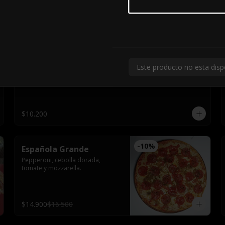
$14.900
$16.500
Cuatro Quesos Chica
Este producto no esta disp
Roquefort, fundo, parmesano, 
tomate y mozzarella.
$10.200
-
10
%
Española Grande
Pepperoni, cebolla dorada, 
tomate y mozzarella.
$14.900
$16.500