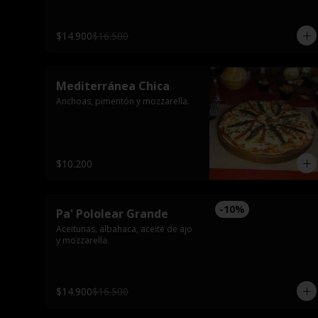
$14.900
$16.500
Mediterránea Chica
Anchoas, pimentón y mozzarella.
$10.200
-
10
%
Pa' Pololear Grande
Aceitunas, albahaca, aceite de ajo 
y mozzarella.
$14.900
$16.500