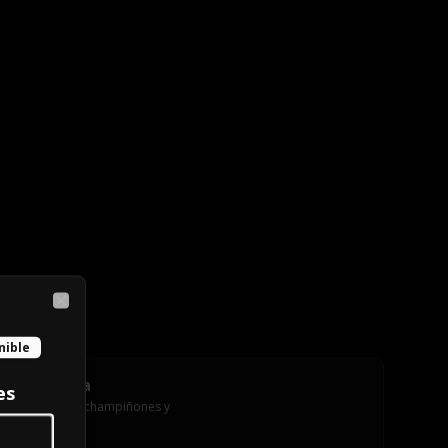
Close
nible
Club Chica
es
Pollo, tocino, champiñones y 
mozzarella.