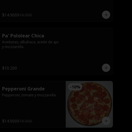
$14.900
$16.500
Pa' Pololear Chica
Aceitunas, albahaca, aceite de ajo 
y mozzarella.
$10.200
-
10
%
Pepperoni Grande
Pepperoni, tomate y mozzarella.
$14.900
$16.500