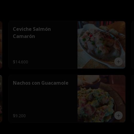
Ceviche Salmón
Camarón
$14.600
Nachos con Guacamole
$9.200