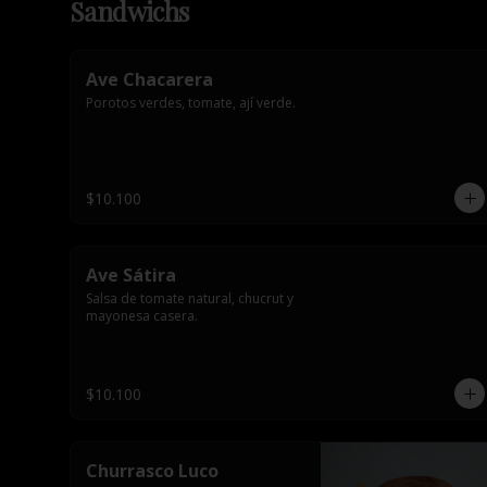
Sandwichs
Ave Chacarera
Porotos verdes, tomate, ají verde.
$10.100
Ave Sátira
Salsa de tomate natural, chucrut y 
mayonesa casera.
$10.100
Churrasco Luco