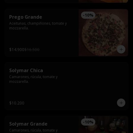
-
10
%
Prego Grande
Aceitunas, champiñones, tomate y 
mozzarella.
$14.900
$16.500
Solymar Chica
Camarones, rúcula, tomate y 
mozzarella.
$10.200
-
10
%
Solymar Grande
Camarones, rúcula, tomate y 