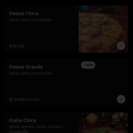
Hawai Chica
Jamón, piña y mozzarella.
$10.100
-
10
%
Hawai Grande
Jamón, piña y mozzarella.
$14.900
$16.500
Italia Chica
Jamón serrano, rúcula, tomate y 
mozzarella.