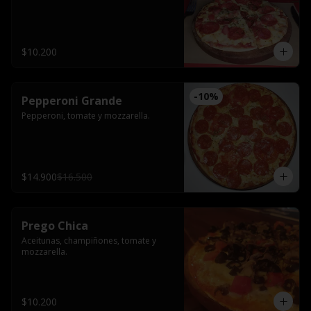
$10.200
-
10
%
Pepperoni Grande
Pepperoni, tomate y mozzarella.
$14.900
$16.500
Prego Chica
Aceitunas, champiñones, tomate y 
mozzarella.
$10.200