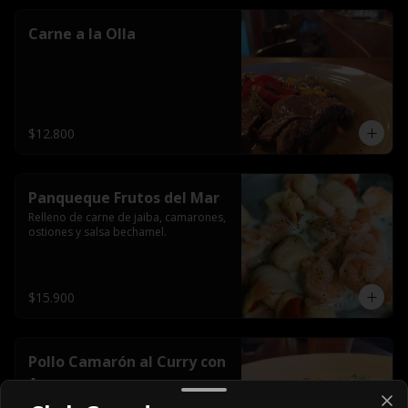
Carne a la Olla
$12.800
Panqueque Frutos del Mar
Relleno de carne de jaiba, camarones, 
ostiones y salsa bechamel.
$15.900
Pollo Camarón al Curry con
Arroz
Incluye arroz blanco.