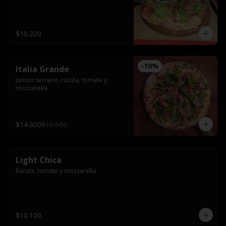
$10.200
-
10
%
Italia Grande
Jamón serrano, rúcula, tomate y 
mozzarella.
$14.900
$16.500
Light Chica
Rúcula, tomate y mozzarella.
$10.100