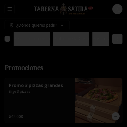
Abrir menu de navegación
Logi
¿Dónde quieres pedir?
ladas
Pizzas a la piedra
Platos de la Casa
Postres
Promociones
Promo 3 pizzas grandes
Elige 3 pizzas
$42.000