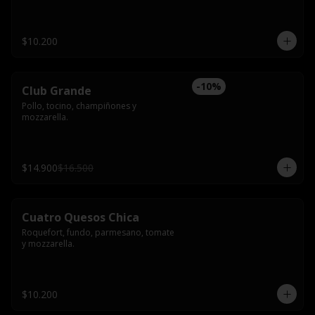
$10.200
-
10
%
Club Grande
Pollo, tocino, champiñones y 
mozzarella.
$14.900
$16.500
Cuatro Quesos Chica
Roquefort, fundo, parmesano, tomate 
y mozzarella.
$10.200