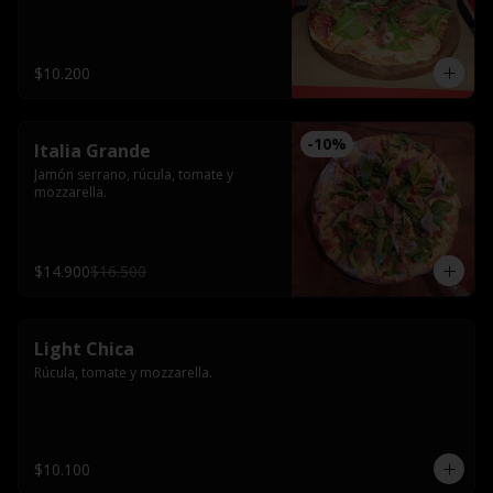
$10.200
-
10
%
Italia Grande
Jamón serrano, rúcula, tomate y 
mozzarella.
$14.900
$16.500
Light Chica
Rúcula, tomate y mozzarella.
$10.100