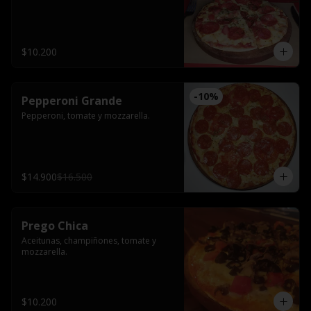
$10.200
-
10
%
Pepperoni Grande
Pepperoni, tomate y mozzarella.
$14.900
$16.500
Prego Chica
Aceitunas, champiñones, tomate y 
mozzarella.
$10.200