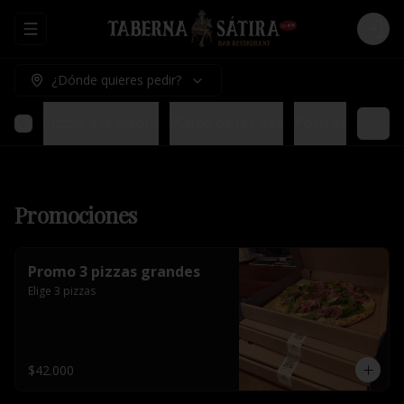
Abrir menu de navegación
Logi
¿Dónde quieres pedir?
ladas
Pizzas a la piedra
Platos de la Casa
Postres
Promociones
Promo 3 pizzas grandes
Elige 3 pizzas
$42.000