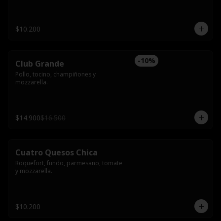
$10.200
-
10
%
Club Grande
Pollo, tocino, champiñones y 
mozzarella.
$14.900
$16.500
Cuatro Quesos Chica
Roquefort, fundo, parmesano, tomate 
y mozzarella.
$10.200