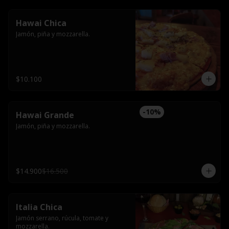
Hawai Chica
Jamón, piña y mozzarella.
$10.100
-
10
%
Hawai Grande
Jamón, piña y mozzarella.
$14.900
$16.500
Italia Chica
Jamón serrano, rúcula, tomate y 
mozzarella.