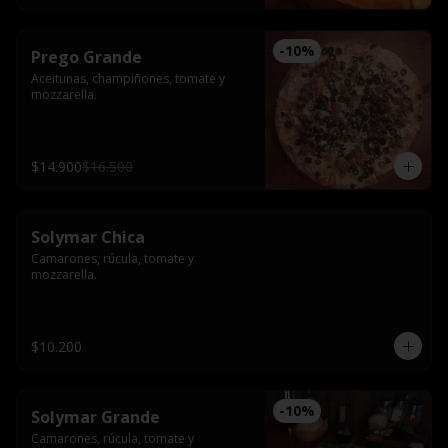
-
10
%
Prego Grande
Aceitunas, champiñones, tomate y 
mozzarella.
$14.900
$16.500
Solymar Chica
Camarones, rúcula, tomate y 
mozzarella.
$10.200
-
10
%
Solymar Grande
Camarones, rúcula, tomate y 