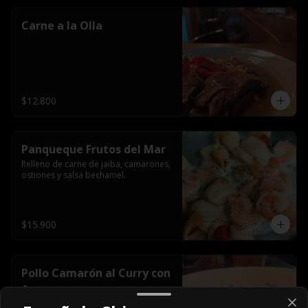
Carne a la Olla
$12.800
Panqueque Frutos del Mar
Relleno de carne de jaiba, camarones, 
ostiones y salsa bechamel.
$15.900
Pollo Camarón al Curry con
Arroz
Incluye arroz blanco.