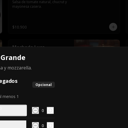
Salsa de tomate natural, chucrut y 
mayonesa casera.
$10.900
Mechada Luco
Queso fundido.
 Grande
a y mozzarella.
$12.500
regados
Opcional
al menos 1
o
0
0