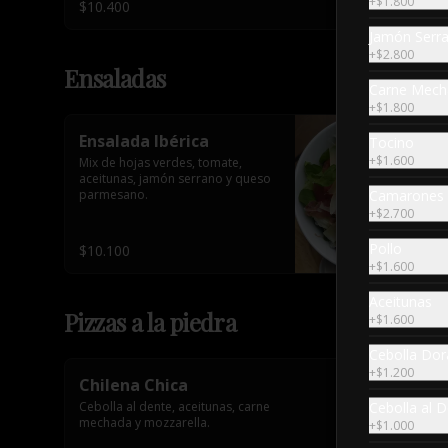
+
$1.800
$10.400
Jamón Serr
+
$2.800
Ensaladas
Carne Mech
+
$1.800
Ensalada Ibérica
Tocino
+
$1.600
Mix de hojas verdes, tomate, 
aceitunas, jamón serrano y queso 
Camarones
parmesano.
+
$2.700
Pollo
$10.100
+
$1.600
Aceitunas
Pizzas a la piedra
+
$1.600
Cebolla Do
+
$1.200
Chilena Chica
Cebolla al 
Cebolla al dente, aceitunas, carne 
mechada y mozzarella.
+
$1.000