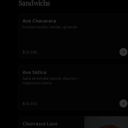
Sandwichs
Ave Chacarera
Porotos verdes, tomate, ají verde.
$10.100
Ave Sátira
Salsa de tomate natural, chucrut y 
mayonesa casera.
$10.100
Churrasco Luco