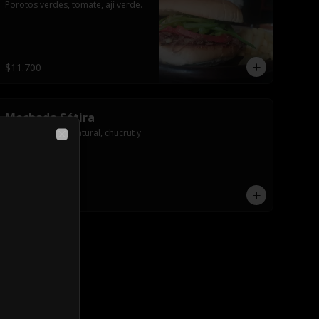
Porotos verdes, tomate, ají verde.
$11.700
Mechada Sátira
Salsa de tomate natural, chucrut y 
mayonesa casera.
Close
$11.900