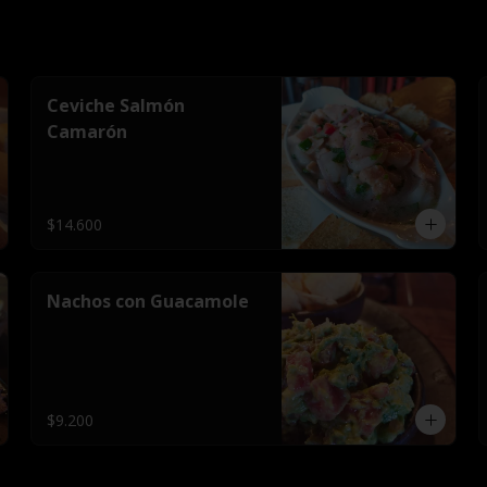
Ceviche Salmón
Camarón
$14.600
Nachos con Guacamole
$9.200