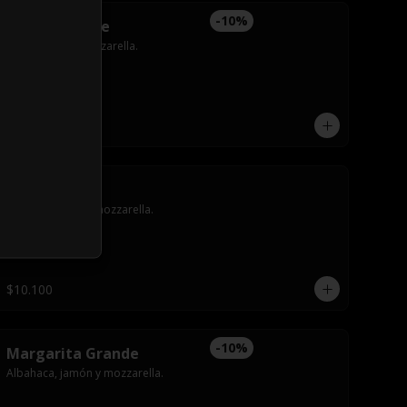
-
10
%
Hawai Grande
Jamón, piña y mozzarella.
$14.900
$16.500
Light Chica
Rúcula, tomate y mozzarella.
$10.100
-
10
%
Margarita Grande
Albahaca, jamón y mozzarella.