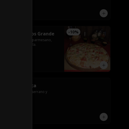
$10.200
-
10
%
Cuatro Quesos Grande
Roquefort, fundo, parmesano, 
tomate y mozzarella.
$14.900
$16.500
Francesa Chica
Roquefort, jamón serrano y 
mozzarella.
$10.200