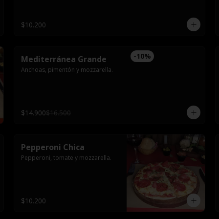
$10.200
-
10
%
Mediterránea Grande
Anchoas, pimentón y mozzarella.
$14.900
$16.500
Pepperoni Chica
Pepperoni, tomate y mozzarella.
$10.200