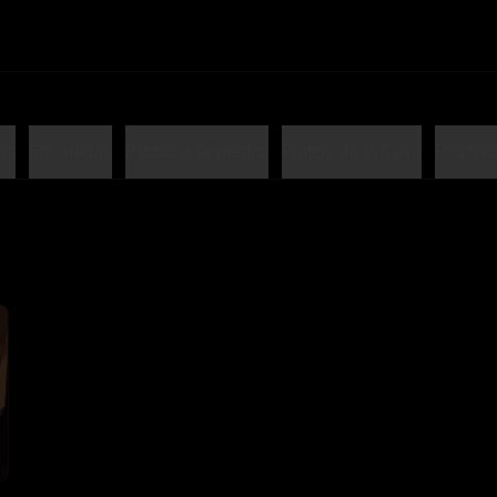
hs
Ensaladas
Pizzas a la piedra
Platos de la Casa
Postre