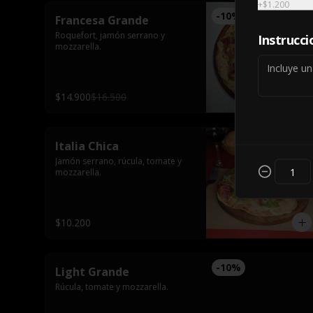
+
$1.200
-
10
%
Francesa Grande
Roquefort, jamón serrano y 
Instrucci
mozzarella.
$14.900
$16.500
Italia Chica
Jamón serrano, rúcula, tomate y 
mozzarella.
$10.200
-
10
%
Light Grande
Rúcula, tomate y mozzarella.