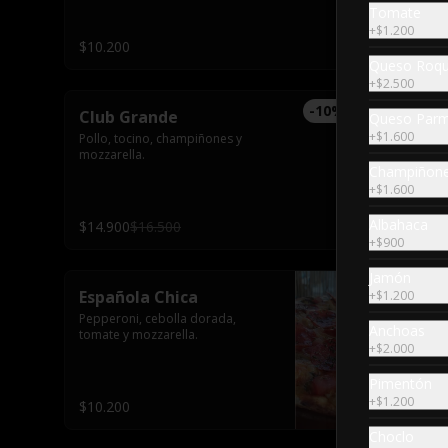
Tomate
+
$1.200
$10.200
Queso Roqu
+
$2.500
-
10
%
Club Grande
Queso Par
+
$1.600
Pollo, tocino, champiñones y 
mozzarella.
Champiñon
+
$1.600
Albahaca
$14.900
$16.500
+
$900
Jamón
Española Chica
+
$1.200
Pepperoni, cebolla dorada, 
Anchoas
tomate y mozzarella.
+
$2.000
Pimentón
+
$1.200
$10.200
Choclo