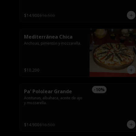
$14.900
$16.500
Mediterránea Chica
Anchoas, pimentón y mozzarella.
$10.200
-
10
%
Pa' Pololear Grande
Aceitunas, albahaca, aceite de ajo 
y mozzarella.
$14.900
$16.500