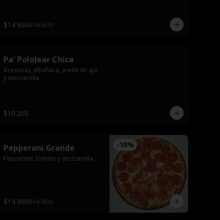
$14.900
$16.500
Pa' Pololear Chica
Aceitunas, albahaca, aceite de ajo 
y mozzarella.
$10.200
-
10
%
Pepperoni Grande
Pepperoni, tomate y mozzarella.
$14.900
$16.500