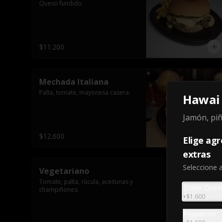
Queso fundido.
$11.200
Mechada Italiana
Palta, tomate, mayonesa casera.
Hawai
Jamón, piñ
$12.600
Elige ag
extras
Seleccione 
Vegetariano
Tomate, palta, rúcula, aceitunas y 
Doble Ques
champiñones.
+
$1.600
Pepperoni