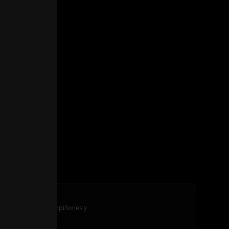
Club Chica
Pollo, tocino, champiñones y 
mozzarella.